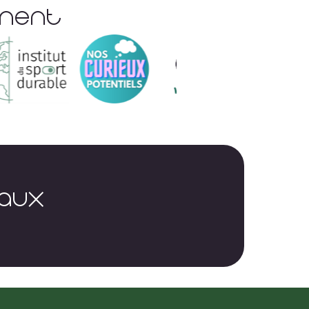
ement
EAUX