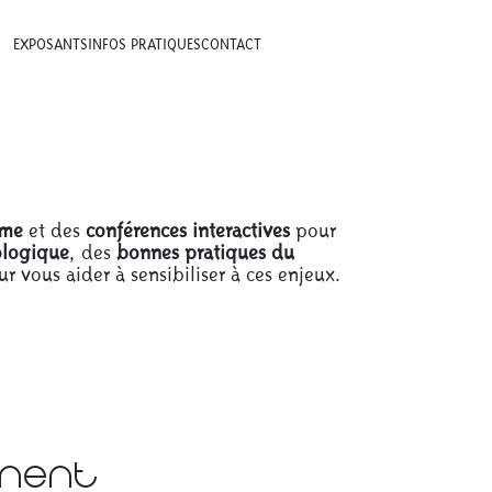
EXPOSANTS
INFOS PRATIQUES
CONTACT
ame
et des
conférences interactives
pour
ologique
, des
bonnes pratiques du
ur vous aider à sensibiliser à ces enjeux.
ement