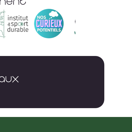
ement
EAUX