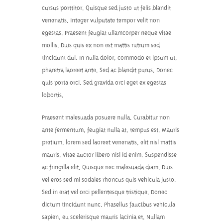
cursus porttitor. Quisque sed justo ut felis blandit
venenatis. Integer vulputate tempor velit non
egestas. Praesent feugiat ullamcorper neque vitae
mollis. Duis quis ex non est mattis rutrum sed
tincidunt dui. In nulla dolor, commodo et ipsum ut,
pharetra laoreet ante. Sed ac blandit purus. Donec
quis porta orci. Sed gravida orci eget ex egestas
lobortis.
Praesent malesuada posuere nulla. Curabitur non
ante fermentum, feugiat nulla at, tempus est. Mauris
pretium, lorem sed laoreet venenatis, elit nisl mattis
mauris, vitae auctor libero nisl id enim. Suspendisse
ac fringilla elit. Quisque nec malesuada diam. Duis
vel eros sed mi sodales rhoncus quis vehicula justo.
Sed in erat vel orci pellentesque tristique. Donec
dictum tincidunt nunc. Phasellus faucibus vehicula
sapien, eu scelerisque mauris lacinia et. Nullam